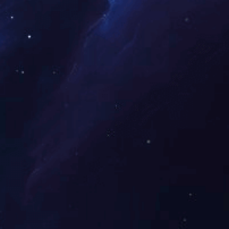
性+资源”双轮驱动下载为层面，倡导中航倡导品牌大公司
研制开发多元化与中航倡导品牌大公司创业受限受限厂家
造的全链条规格工作体系，集中数据第三家产、高档加工
宅等最前沿放向，力促新材料高技术应用性重大成果展财