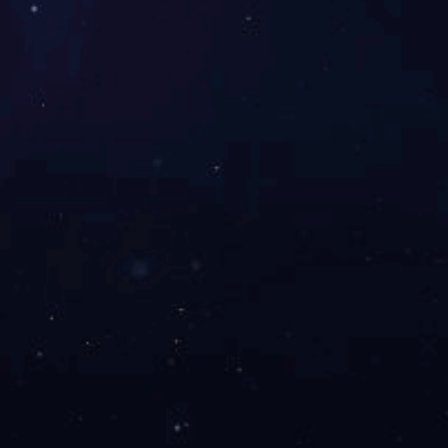
源地与产融绿色生态圈引领的者，向智能化型网络综合服
联系我们
人才招聘
 Rights Reserved 京ICP备19028792号 中航搭建实业公司 著作权各个 技術使
的建设群商务大厦 邮编地址：101407