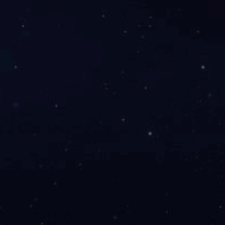
务管理商改变晋升。
友情链接

用：电活：086-010-53299666 传真电话：010-53299679 邮箱