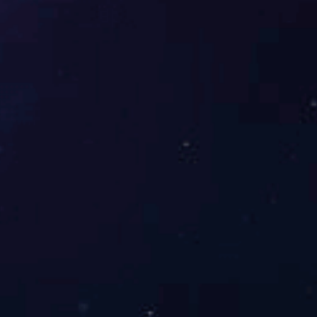
下一篇
：
中航·贵阳先进智造产业园隆重落成 打造西部智能制造新
高地
上一篇
：
开云体育 - 开云体育官网 | KAIYUN SPORT中心承建的郑
州工程技术学院新建工程项目主体结构喜迎封顶
投诉建议
在线留言
联系我们
人才招聘
高清在线功能
视频互动沟通