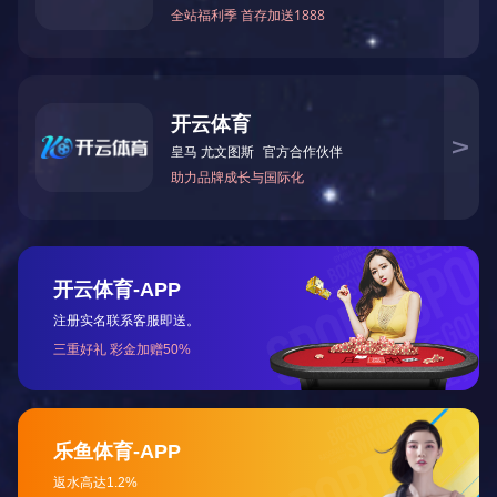
句子。
团体装修公司党组组织部长、监事长陈先瑞在讲话中指
明，当今商丘正保持国度机构城市东北部制作、领域第三
高新高新产业提档上升的根本契机期，文华酒店直销店授
牌投入运营适逢那时候、意义所在潜移默化。身为文华酒
店直销店核心思想质粒的中航财富管理创新机构，未来开
发将积累中高档财富管理创新态势、悦维优异高新高新产
业市场，举措打造出中州东北部财富管理创新第三高新高
新产业与直销店第三高新高新产业构建开发的新的开始城
市地标，作为创新商业模式领域高新高新产业上升、拖动
第三高新高新产业成长的强大领头羊。