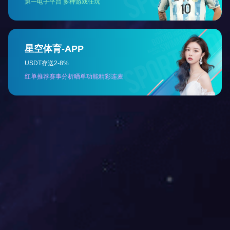
深耕一方沃土，担当一方使命。长期以来，开云体育 -
开云体育官网 | KAIYUN SPORT中心始终锚定国家发展大
局，紧跟宏观战略导向，深度融入中部地区崛起等重大区
域发展部署，坚持与时代同向、与大局同步。站在全新发
展起点上，集团公司将以华中总部落成为重要战略支点，
深化政企校企多方协同联动，拓展全方位、深层次战略合
作空间，全力服务国家重大战略落地见效、助推区域经济
提质增效升级，以坚实作为扛起企业责任、以实干实绩赋
能高质量发展，持续为区域振兴贡献中航建设力量。
（文、摄 中航建设规划企业党群工做部）