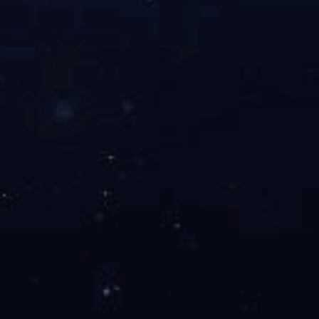
在线留言
下载中心
友情链接

Copyright © 2018 robertwsimmonsiii.com All Rights Reserved 京
ICP备19028792号 中航施工公司 专利权各个 枝术苹果支持：座机
号：086-010-53299666 传真电话：010-53299679 油箱： 投诉举
报意见与建议： 地止：南京市怀柔区雁栖南大街53号中航修建公司世