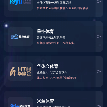
最后更新：2026-04-21 浏览：3713次
2026年4月15日，中航构建群体华北總部就这样落成的
仪式在宁夏安阳盛大举办。各届神秘嘉宾代理着，群体我
司关键方法者、分（子）我司代理着、华北我司关键主管