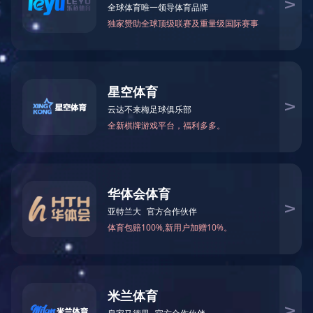
员工风采
榜样引领
习近平：前瞻布局和发展未来产业
习近平：前瞻布局和发展未来产业