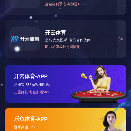
中共中央政治局召开会议 中共中央总书记习近平主持会议
习近平对中央企业工作作出重要指示
习近平：扩大内需是战略之举
中央经济工作会议在北京举行 习近平发表重要讲话
征求对经济工作的意见和建议 中共中央召开党外人士座谈会
习近平主持并发表重要讲话
中共中央政治局召开会议 中共中央总书记习近平主持会议
《求是》杂志发表习近平总书记重要文章 《推进党的自我革
命要做到“五个进一步到位”》
习近平：推进党的自我革命要做到“五个进一步到位”
习近平主持二十届中共中央政治局第二十三次集体学习