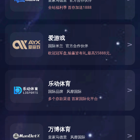
习近平：前瞻布局和发展未来产业
习近平：做强做优做大实体经济
在省部级主要领导干部学习贯彻党的二十届四中全会精神
专题研讨班上的讲话
习近平：树立和践行正确政绩观
习近平：牢牢把握雄安新区功能定位 努力建设新时代创新
高地和推动高质量发展样板
学习平台
中共中央政治局召开民主生活会 中共中央总书记习近平主持
会议并发表重要讲话