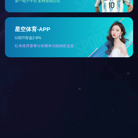
五个五年规划的建议》的说明
中共中央关于制定国民经济和社会发展第十五个五年规划的建
议
开云体育
上一页
下一页
尾页
投诉建议
在线留言
联系我们
人才招聘
一直在线客服咨询培训
互动游戏讨论
在线留言