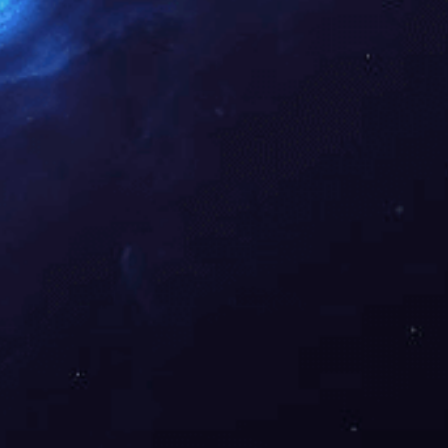
习近平：树立和践行正确政绩观
习近平：牢牢把握雄安新区功能定位 努力
建设新时代创新高地和推动高质量发展样
板
习近平：做强做优做大
，向着中华民族伟大复兴的光辉彼岸奋勇前进
护大会上的讲话
行 习近平发表重要讲话