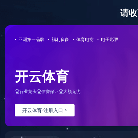
开云体育
开云体育
开云体育 - 开云体育官网 | K