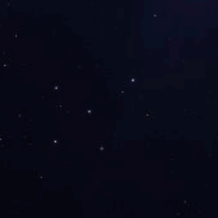
投诉建议
在线留言
在线平台精准服务
互动视频沟通
在线留言
下载中心
Copyright © 2018 robertwsimmonsiii.com All
箱： 申诉提倡： 具体地址：东莞市怀柔区雁栖南大街53号中